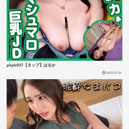
pkpk037【タップ】はるか
2025.07.01