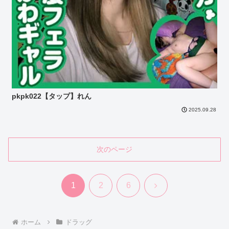
pkpk022【タップ】れん
2025.09.28
次のページ
次
1
2
6
へ
ホーム
ドラッグ