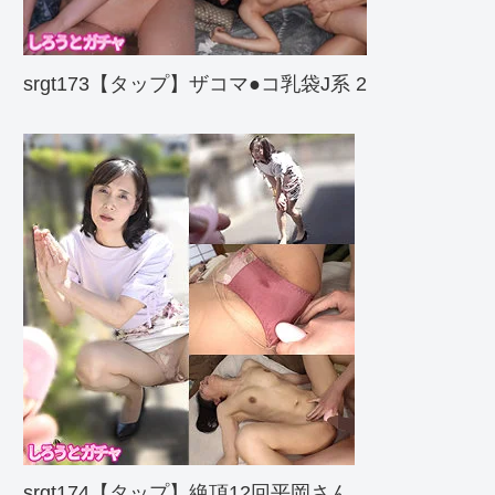
srgt173【タップ】ザコマ●コ乳袋J系 2
srgt174【タップ】絶頂12回平岡さん